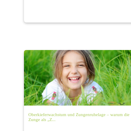
Oberkieferwachstum und Zungenruhelage – warum die
Zunge als „Z...