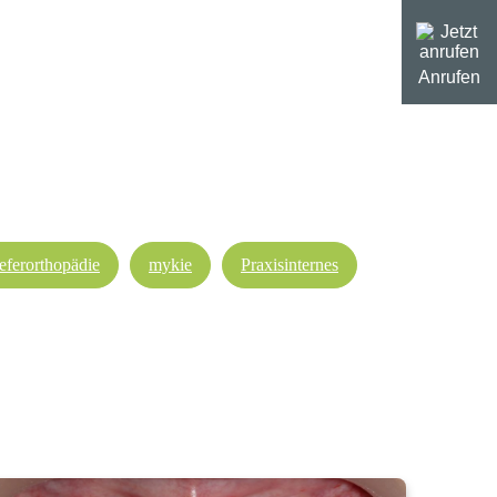
Anrufen
eferorthopädie
mykie
Praxisinternes