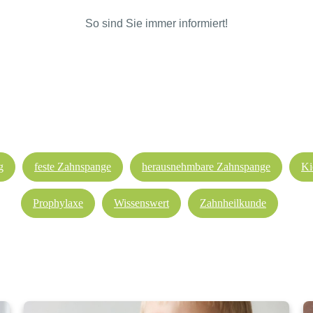
So sind Sie immer informiert!
g
feste Zahnspange
herausnehmbare Zahnspange
Ki
Prophylaxe
Wissenswert
Zahnheilkunde