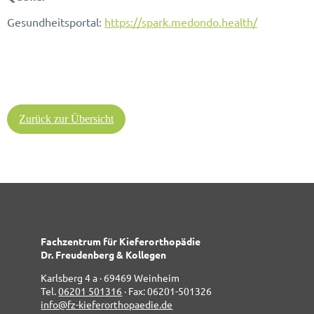
Gesundheitsportal:
https://spark.medondo.health/
Zurück zur Übersicht
Fachzentrum für Kieferorthopädie
Dr. Freudenberg & Kollegen
Karlsberg 4 a · 69469 Weinheim
Tel.
06201 501316
· Fax: 06201-501326
info@fz-kieferorthopaedie.de