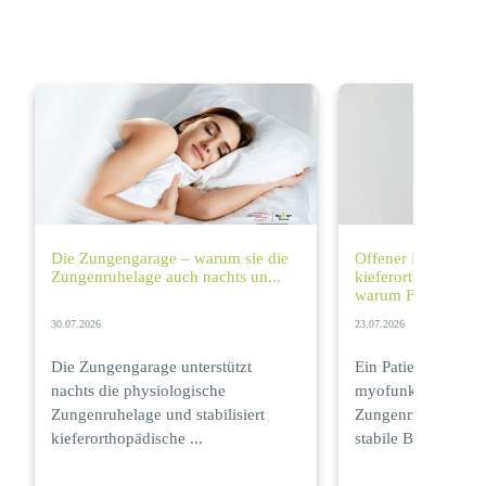
Die Zungengarage – warum sie die
Offener Biss nach
Zungenruhelage auch nachts un...
kieferorthopädisch
warum Funk...
30.07.2026
23.07.2026
Die Zungengarage unterstützt
Ein Patientenfall z
nachts die physiologische
myofunktionelle T
Zungenruhelage und stabilisiert
Zungenruhelage für
kieferorthopädische ...
stabile Behandlu...