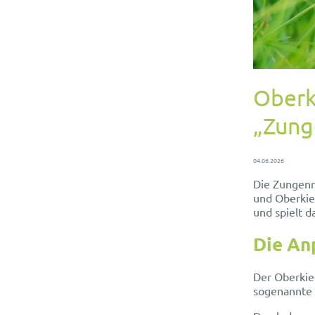
Oberk
„Zung
04.06.2026
Die Zungenru
und Oberkie
und spielt d
Die An
Der Oberkief
sogenannte 