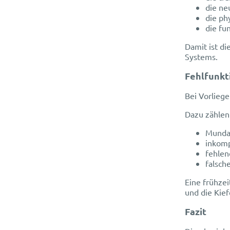
die ne
die ph
die fu
Damit ist di
Systems.
Fehlfunkt
Bei Vorliege
Dazu zählen
Munda
inkomp
fehlen
falsch
Eine frühze
und die Kief
Fazit