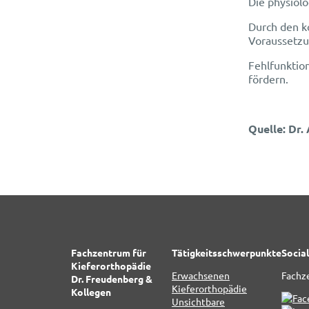
Die physiolo
Durch den k
Voraussetzu
Fehlfunktio
fördern.
Quelle: Dr.
Fachzentrum für
Tätigkeitsschwerpunkte
Socia
Kieferorthopädie
Erwachsenen
Fachz
Dr. Freudenberg &
Kieferorthopädie
Kollegen
Unsichtbare