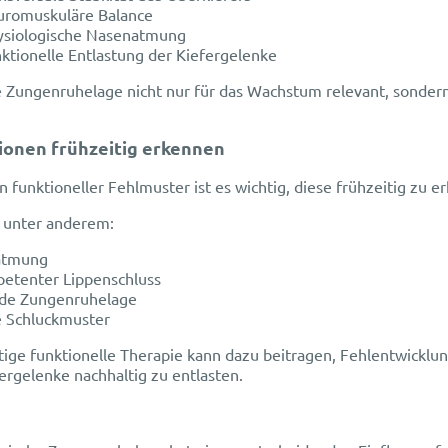
uromuskuläre Balance
ysiologische Nasenatmung
nktionelle Entlastung der Kiefergelenke
e Zungenruhelage nicht nur für das Wachstum relevant, sondern a
ionen frühzeitig erkennen
n funktioneller Fehlmuster ist es wichtig, diese frühzeitig zu 
 unter anderem:
tmung
etenter Lippenschluss
de Zungenruhelage
e Schluckmuster
itige funktionelle Therapie kann dazu beitragen, Fehlentwickl
ergelenke nachhaltig zu entlasten.