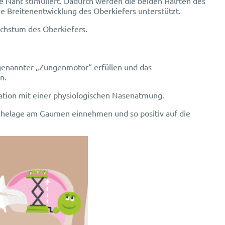
 Naht stimuliert. Dadurch werden die beiden Hälften des
he Breitenentwicklung des Oberkiefers unterstützt.
chstum des Oberkiefers.
ogenannter „Zungenmotor“ erfüllen und das
n.
ation mit einer physiologischen Nasenatmung.
Ruhelage am Gaumen einnehmen und so positiv auf die