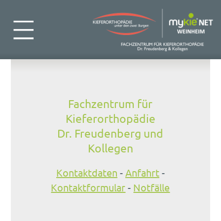
Fachzentrum für
Kieferorthopädie
Dr. Freudenberg und
Kollegen
Kontaktdaten
-
Anfahrt
-
Kontaktformular
-
Notfälle