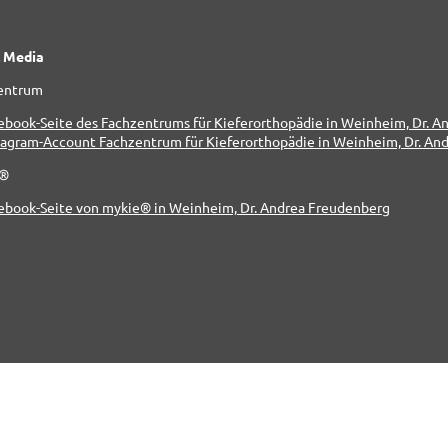
l Media
entrum
e®