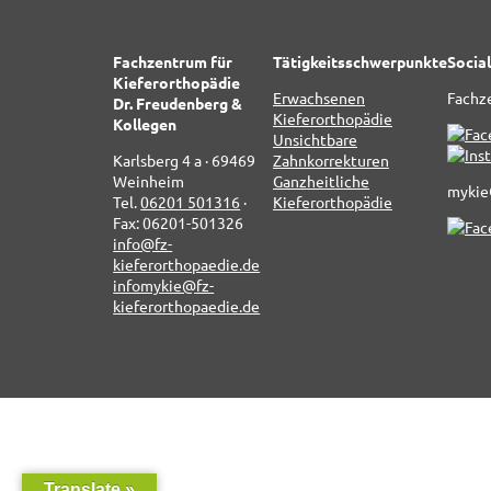
Fachzentrum für
Tätigkeitsschwerpunkte
Socia
Kieferorthopädie
Erwachsenen
Fachz
Dr. Freudenberg &
Kieferorthopädie
Kollegen
Unsichtbare
Karlsberg 4 a · 69469
Zahnkorrekturen
Weinheim
Ganzheitliche
myki
Tel.
06201 501316
·
Kieferorthopädie
Fax: 06201-501326
info@fz-
kieferorthopaedie.de
infomykie@fz-
kieferorthopaedie.de
Translate »